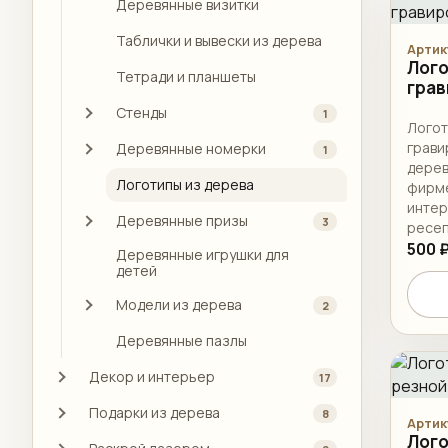
Деревянные визитки
Таблички и вывески из дерева
Артик
Лого
Тетради и планшеты
грав
Стенды
1
Логот
грави
Деревянные номерки
1
дерев
Логотипы из дерева
фирме
интер
Деревянные призы
3
ресеп
бренд
500 
Деревянные игрушки для
детей
Модели из дерева
2
Деревянные пазлы
Декор и интерьер
17
Подарки из дерева
8
Артик
Лого