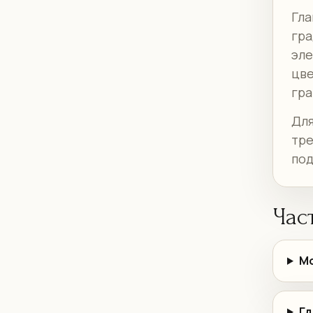
Гла
гра
эле
цве
гра
Для
тре
под
Час
Мо
Гд