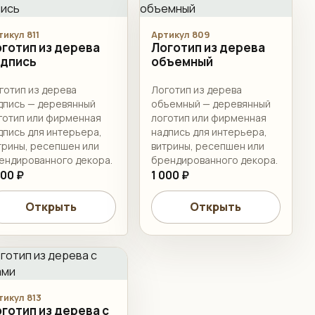
тикул 811
Артикул 809
готип из дерева
Логотип из дерева
адпись
объемный
готип из дерева
Логотип из дерева
дпись — деревянный
объемный — деревянный
готип или фирменная
логотип или фирменная
дпись для интерьера,
надпись для интерьера,
трины, ресепшен или
витрины, ресепшен или
ендированного декора.
брендированного декора.
000 ₽
1 000 ₽
Открыть
Открыть
тикул 813
готип из дерева с