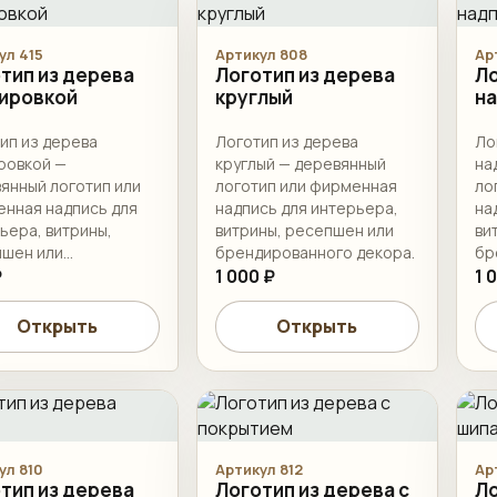
ул 415
Артикул 808
Ар
тип из дерева
Логотип из дерева
Ло
ировкой
круглый
н
ип из дерева
Логотип из дерева
Ло
ровкой —
круглый — деревянный
на
янный логотип или
логотип или фирменная
ло
нная надпись для
надпись для интерьера,
на
ьера, витрины,
витрины, ресепшен или
ви
шен или
брендированного декора.
бр
ированного декора.
₽
1 000 ₽
1 
Открыть
Открыть
ул 810
Артикул 812
Ар
тип из дерева
Логотип из дерева с
Ло