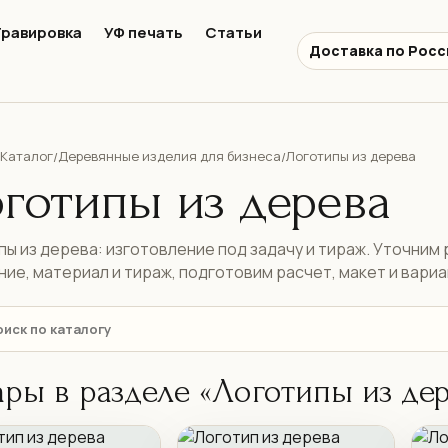
Гравировка
УФ печать
Статьи
Доставка по Росс
Каталог
Деревянные изделия для бизнеса
Логотипы из дерева
/
/
готипы из дерева
ы из дерева: изготовление под задачу и тираж. Уточним р
ние, материал и тираж, подготовим расчет, макет и вари
ары в разделе «Логотипы из де