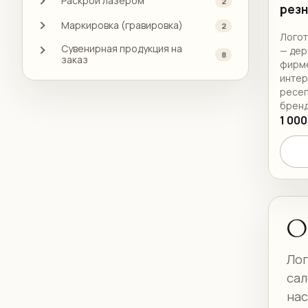
Раскрой лазером
2
рез
Маркировка (гравировка)
2
Логот
Сувенирная продукция на
— дер
8
заказ
фирме
интер
ресеп
бренд
1 000
О
Лог
сал
нас