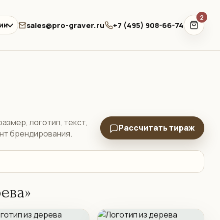
2
sales@pro-graver.ru
+7 (495) 908-66-74
ии
азмер, логотип, текст,
Рассчитать тираж
ант брендирования.
рева»