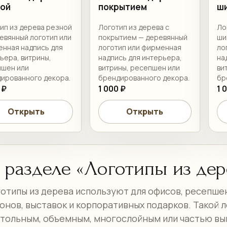
ной
покрытием
ш
ип из дерева резной
Логотип из дерева с
Ло
евянный логотип или
покрытием — деревянный
ши
нная надпись для
логотип или фирменная
ло
ьера, витрины,
надпись для интерьера,
на
шен или
витрины, ресепшен или
ви
ированного декора.
брендированного декора.
бр
 ₽
1 000 ₽
1 
Открыть
Открыть
 разделе «Логотипы из дер
отипы из дерева используют для офисов, ресепшен
онов, выставок и корпоративных подарков. Такой 
тольным, объемным, многослойным или частью вы