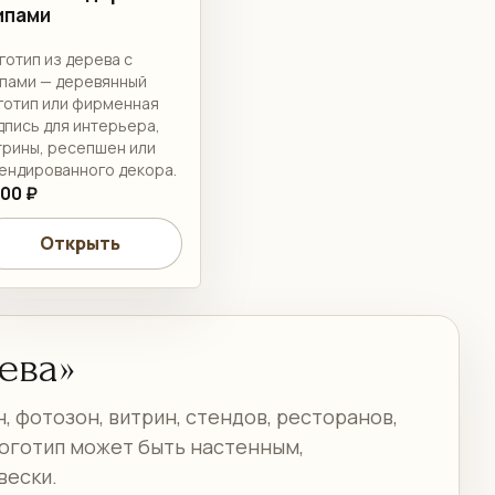
ипами
готип из дерева с
пами — деревянный
готип или фирменная
дпись для интерьера,
трины, ресепшен или
ендированного декора.
000 ₽
Открыть
ева»
, фотозон, витрин, стендов, ресторанов,
логотип может быть настенным,
вески.