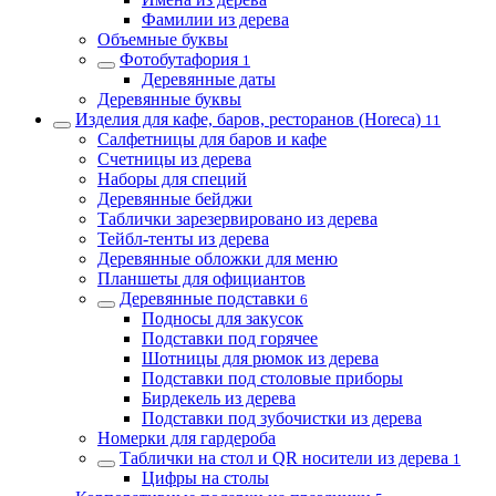
Фамилии из дерева
Объемные буквы
Фотобутафория
1
Деревянные даты
Деревянные буквы
Изделия для кафе, баров, ресторанов (Horeca)
11
Салфетницы для баров и кафе
Счетницы из дерева
Наборы для специй
Деревянные бейджи
Таблички зарезервировано из дерева
Тейбл-тенты из дерева
Деревянные обложки для меню
Планшеты для официантов
Деревянные подставки
6
Подносы для закусок
Подставки под горячее
Шотницы для рюмок из дерева
Подставки под столовые приборы
Бирдекель из дерева
Подставки под зубочистки из дерева
Номерки для гардероба
Таблички на стол и QR носители из дерева
1
Цифры на столы