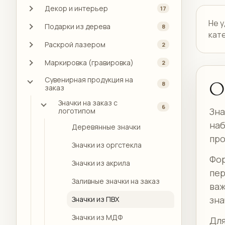
Декор и интерьер
17
Не 
Подарки из дерева
8
кат
Раскрой лазером
2
Маркировка (гравировка)
2
Сувенирная продукция на
О
8
заказ
Значки на заказ с
6
Зна
логотипом
наб
Деревянные значки
про
Значки из оргстекла
Фор
Значки из акрила
пер
Заливные значки на заказ
важ
зна
Значки из ПВХ
Значки из МДФ
Для