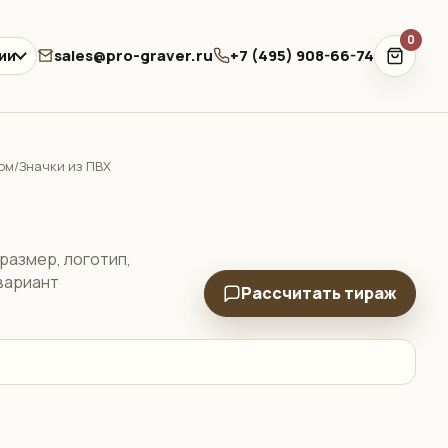
0
sales@pro-graver.ru
+7 (495) 908-66-74
ии
ом
Значки из ПВХ
/
 размер, логотип,
 вариант
Рассчитать тираж