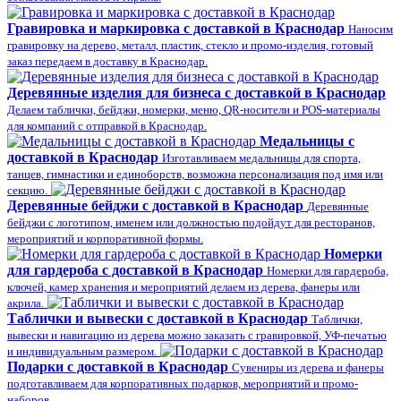
Гравировка и маркировка с доставкой в Краснодар
Наносим
гравировку на дерево, металл, пластик, стекло и промо-изделия, готовый
заказ передаем в доставку в Краснодар.
Деревянные изделия для бизнеса с доставкой в Краснодар
Делаем таблички, бейджи, номерки, меню, QR-носители и POS-материалы
для компаний с отправкой в Краснодар.
Медальницы с
доставкой в Краснодар
Изготавливаем медальницы для спорта,
танцев, гимнастики и единоборств, возможна персонализация под имя или
секцию.
Деревянные бейджи с доставкой в Краснодар
Деревянные
бейджи с логотипом, именем или должностью подойдут для ресторанов,
мероприятий и корпоративной формы.
Номерки
для гардероба с доставкой в Краснодар
Номерки для гардероба,
ключей, камер хранения и мероприятий делаем из дерева, фанеры или
акрила.
Таблички и вывески с доставкой в Краснодар
Таблички,
вывески и навигацию из дерева можно заказать с гравировкой, УФ-печатью
и индивидуальным размером.
Подарки с доставкой в Краснодар
Сувениры из дерева и фанеры
подготавливаем для корпоративных подарков, мероприятий и промо-
наборов.