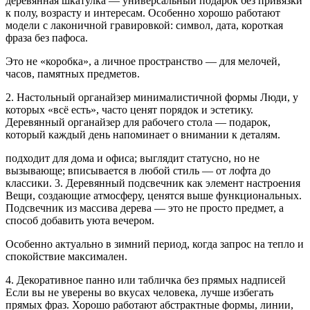
деревянная шкатулка — универсальный подарок без привязки
к полу, возрасту и интересам. Особенно хорошо работают
модели с лаконичной гравировкой: символ, дата, короткая
фраза без пафоса.
Это не «коробка», а личное пространство — для мелочей,
часов, памятных предметов.
2. Настольный органайзер минималистичной формы Люди, у
которых «всё есть», часто ценят порядок и эстетику.
Деревянный органайзер для рабочего стола — подарок,
который каждый день напоминает о внимании к деталям.
подходит для дома и офиса; выглядит статусно, но не
вызывающе; вписывается в любой стиль — от лофта до
классики. 3. Деревянный подсвечник как элемент настроения
Вещи, создающие атмосферу, ценятся выше функциональных.
Подсвечник из массива дерева — это не просто предмет, а
способ добавить уюта вечером.
Особенно актуально в зимний период, когда запрос на тепло и
спокойствие максимален.
4. Декоративное панно или табличка без прямых надписей
Если вы не уверены во вкусах человека, лучше избегать
прямых фраз. Хорошо работают абстрактные формы, линии,