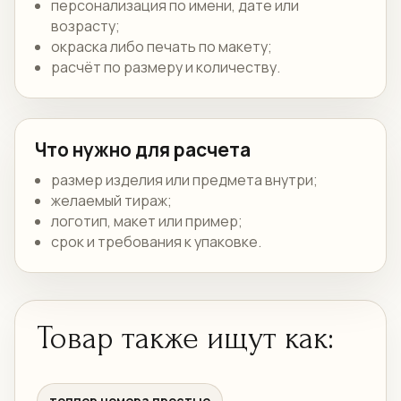
персонализация по имени, дате или
возрасту;
окраска либо печать по макету;
расчёт по размеру и количеству.
Что нужно для расчета
размер изделия или предмета внутри;
желаемый тираж;
логотип, макет или пример;
срок и требования к упаковке.
Товар также ищут как:
топпер номера простые