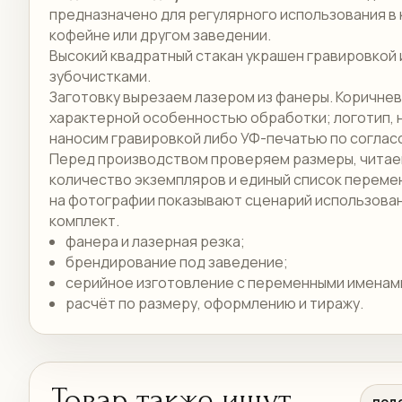
предназначено для регулярного использования в 
кофейне или другом заведении.
Высокий квадратный стакан украшен гравировкой 
зубочистками.
Заготовку вырезаем лазером из фанеры. Коричне
характерной особенностью обработки; логотип, 
наносим гравировкой либо УФ-печатью по соглас
Перед производством проверяем размеры, читае
количество экземпляров и единый список переме
на фотографии показывают сценарий использовани
комплект.
фанера и лазерная резка;
брендирование под заведение;
серийное изготовление с переменными именам
расчёт по размеру, оформлению и тиражу.
Товар также ищут
под