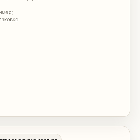
ример;
паковке.
стки с шишками на заказ