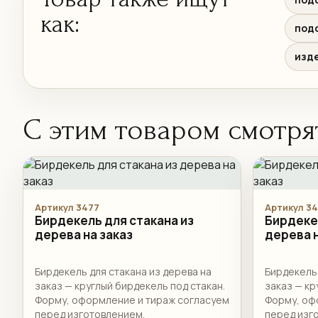
как:
подс
изде
С этим товаром смотря
Артикул 3477
Артикул 3
Бирдекель для стакана из
Бирдеке
дерева на заказ
дерева н
Бирдекель для стакана из дерева на
Бирдекель 
заказ — круглый бирдекель под стакан.
заказ — кр
Форму, оформление и тираж согласуем
Форму, оф
перед изготовлением.
перед изг