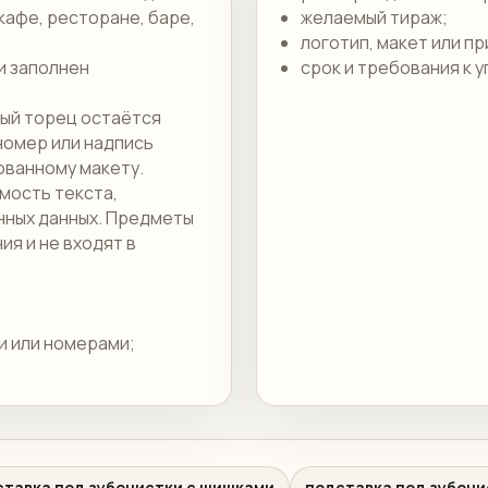
кафе, ресторане, баре,
желаемый тираж;
логотип, макет или п
и заполнен
срок и требования к у
вый торец остаётся
номер или надпись
ованному макету.
мость текста,
нных данных. Предметы
я и не входят в
и или номерами;
ставка под зубочистки с шишками
подставка под зубочи