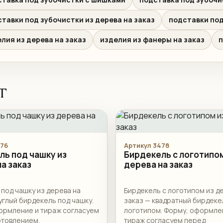
тавки под зубочистки из дерева на заказ
подставки под
лия из дерева на заказ
изделия из фанеры на заказ
п
т
476
Артикул 3478
ль под чашку из
Бирдекель с логотипом
а заказ
дерева на заказ
под чашку из дерева на
Бирдекель с логотипом из д
углый бирдекель под чашку.
заказ — квадратный бирдеке
ормление и тираж согласуем
логотипом. Форму, оформле
отовлением.
тираж согласуем перед