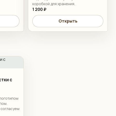
коробкой для хранения.
1 200 ₽
Открыть
тки с
 логотипом
пом.
 согласуем