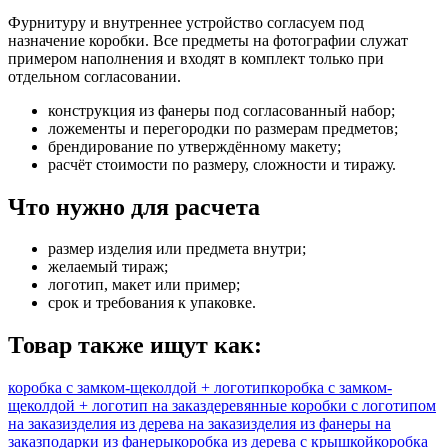
Фурнитуру и внутреннее устройство согласуем под
назначение коробки. Все предметы на фотографии служат
примером наполнения и входят в комплект только при
отдельном согласовании.
конструкция из фанеры под согласованный набор;
ложементы и перегородки по размерам предметов;
брендирование по утверждённому макету;
расчёт стоимости по размеру, сложности и тиражу.
Что нужно для расчета
размер изделия или предмета внутри;
желаемый тираж;
логотип, макет или пример;
срок и требования к упаковке.
Товар также ищут как:
коробка с замком-щеколдой + логотип
коробка с замком-
щеколдой + логотип на заказ
деревянные коробки с логотипом
на заказ
изделия из дерева на заказ
изделия из фанеры на
заказ
подарки из фанеры
коробка из дерева с крышкой
коробка