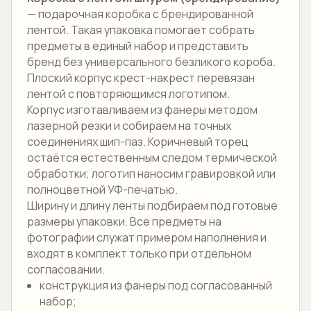
— подарочная коробка с брендированной
лентой. Такая упаковка помогает собрать
предметы в единый набор и представить
бренд без универсального безликого короба.
Плоский корпус крест-накрест перевязан
лентой с повторяющимся логотипом.
Корпус изготавливаем из фанеры методом
лазерной резки и собираем на точных
соединениях шип-паз. Коричневый торец
остаётся естественным следом термической
обработки; логотип наносим гравировкой или
полноцветной УФ-печатью.
Ширину и длину ленты подбираем под готовые
размеры упаковки. Все предметы на
фотографии служат примером наполнения и
входят в комплект только при отдельном
согласовании.
конструкция из фанеры под согласованный
набор;