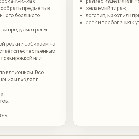
робка-книжка с
размер изделия или п
 собрать предметы в
желаемый тираж;
льного безликого
логотип, макет или п
срок и требования к у
утри предусмотрены
й резки и собираем на
остаётся естественным
 гравировкой или
по вложениям. Все
ения и входят в
р;
тов;
ажу.