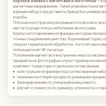
Коробка-книжка с магнитами и логотипом
— ко
магнитным закрыванием. Такая упаковка помогает
единый набор и представить бренд без универса
короба.
Плоская конструкция раскрывается как книга; вн
места под карточку и небольшие аксессуары.
Корпус изготавливаем из фанеры методом лазерно
точных соединениях шип-паз. Коричневый торец 
следом термической обработки; логотип наносим
полноцветной УФ-печатью.
Положение магнитов и внутренних ниш согласуем 
предметы на фотографии служат примером наполн
комплект только при отдельном согласовании.
конструкция из фанеры под согласованный набо
ложементы и перегородки по размерам предме
брендирование по утверждённому макету;
расчёт стоимости по размеру, сложности и тир