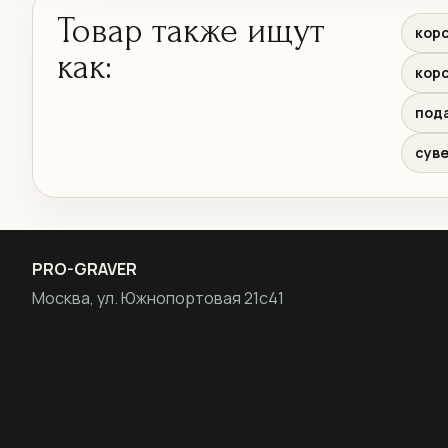
Товар также ищут
коро
как:
коро
под
сув
PRO-GRAVER
Москва, ул. Южнопортовая 21с41