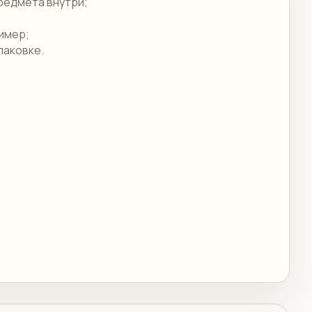
редмета внутри;
ример;
паковке.