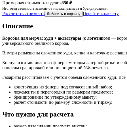
Примерная стоимость изделия
850 ₽
Итоговая стоимость зависит от тиража, размера и брендирования.
Рассчитать стоимость
Перейти к расчету
Добавить в корзину
Описание
Коробка для мерча: худи + аксессуары (с логотипом)
— коробк
универсального безликого короба.
Внутри размещены сложенное худи, кепка и карточки; распашна
Корпус изготавливаем из фанеры методом лазерной резки и со
наносим гравировкой или полноцветной УФ-печатью.
Габариты рассчитываем с учётом объёма сложенного худи. Все
конструкция из фанеры под согласованный набор;
ложементы и перегородки по размерам предметов;
брендирование по утверждённому макету;
расчёт стоимости по размеру, сложности и тиражу.
Что нужно для расчета
размер изделия или предмета внутри;