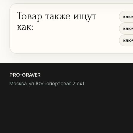
Товар также ищут
клю
как:
клю
клю
PRO-GRAVER
Москва, ул. Южнопортовая 21с41