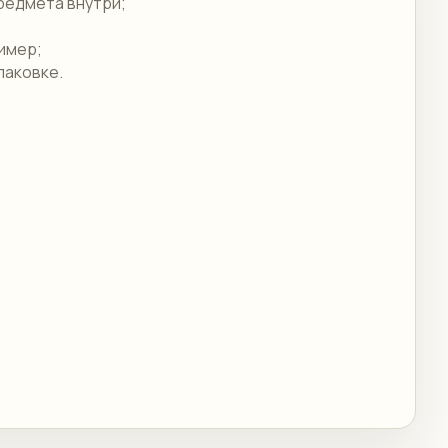
редмета внутри;
ример;
паковке.