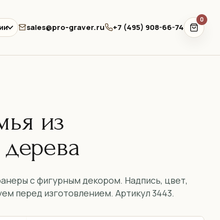
0
sales@pro-graver.ru
+7 (495) 908-66-74
ии
мья из
 дерева
анеры с фигурным декором. Надпись, цвет,
уем перед изготовлением. Артикул 3443.