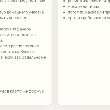
для хранения домашних
размер изделия или п
желаемый тираж;
тур домашнего участка.
логотип, макет или п
быть дополнен
срок и требования к у
зером из фанеры.
отки; поверхность
й.
исло и расположение
о монтажа. Ключи и
т, если это отдельно не
ную в карточке форму и