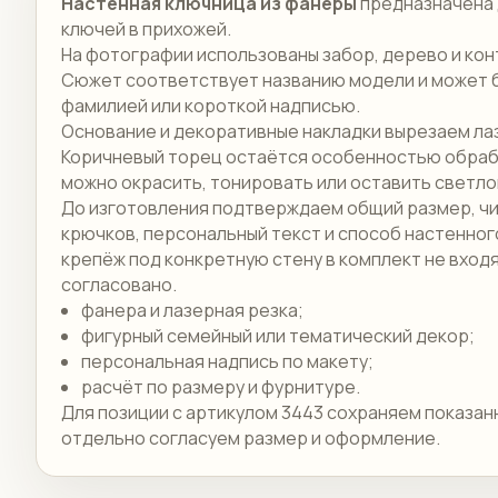
Настенная ключница из фанеры
предназначена 
ключей в прихожей.
На фотографии использованы забор, дерево и кон
Сюжет соответствует названию модели и может 
фамилией или короткой надписью.
Основание и декоративные накладки вырезаем ла
Коричневый торец остаётся особенностью обраб
можно окрасить, тонировать или оставить светло
До изготовления подтверждаем общий размер, ч
крючков, персональный текст и способ настенног
крепёж под конкретную стену в комплект не входя
согласовано.
фанера и лазерная резка;
фигурный семейный или тематический декор;
персональная надпись по макету;
расчёт по размеру и фурнитуре.
Для позиции с артикулом 3443 сохраняем показан
отдельно согласуем размер и оформление.