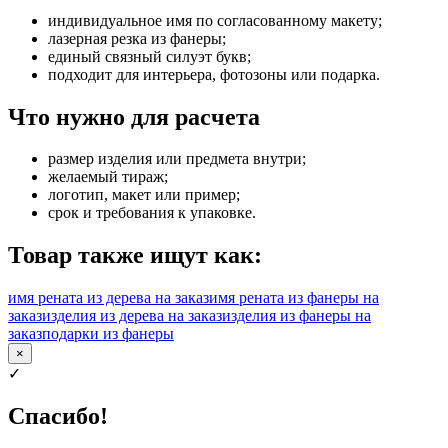
индивидуальное имя по согласованному макету;
лазерная резка из фанеры;
единый связный силуэт букв;
подходит для интерьера, фотозоны или подарка.
Что нужно для расчета
размер изделия или предмета внутри;
желаемый тираж;
логотип, макет или пример;
срок и требования к упаковке.
Товар также ищут как:
имя рената из дерева на заказ
имя рената из фанеры на
заказ
изделия из дерева на заказ
изделия из фанеры на
заказ
подарки из фанеры
×
✓
Спасибо!