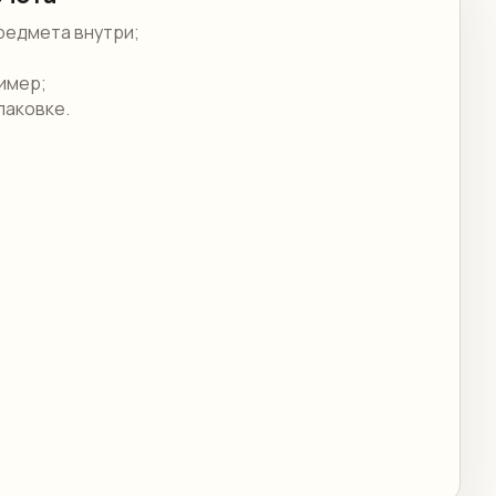
редмета внутри;
ример;
паковке.