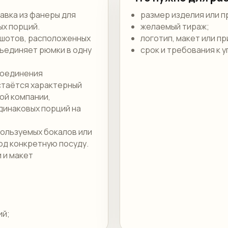
авка из фанеры для
размер изделия или п
х порций.
желаемый тираж;
 шотов, расположенных
логотип, макет или п
ъединяет рюмки в одну
срок и требования к у
соединения
остаётся характерный
ой компании,
динаковых порций на
ользуемых бокалов или
д конкретную посуду.
 и макет
ий;