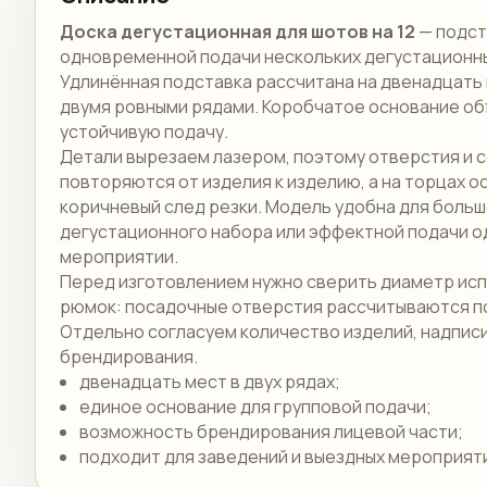
Доска дегустационная для шотов на 12
— подст
одновременной подачи нескольких дегустационны
Удлинённая подставка рассчитана на двенадцать
двумя ровными рядами. Коробчатое основание об
устойчивую подачу.
Детали вырезаем лазером, поэтому отверстия и 
повторяются от изделия к изделию, а на торцах 
коричневый след резки. Модель удобна для больш
дегустационного набора или эффектной подачи о
мероприятии.
Перед изготовлением нужно сверить диаметр исп
рюмок: посадочные отверстия рассчитываются по
Отдельно согласуем количество изделий, надписи
брендирования.
двенадцать мест в двух рядах;
единое основание для групповой подачи;
возможность брендирования лицевой части;
подходит для заведений и выездных мероприят