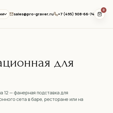
0
sales@pro-graver.ru
+7 (495) 908-66-74
ии
ационная для
а 12 — фанерная подставка для
нного сета в баре, ресторане или на