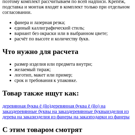
поэтому комплект рассчитываем по всей надписи. Крепёж,
подставка и монтаж входят в комплект только при отдельном
согласовании.
фанера и лазерная резка;
единый каллиграфический стиль;
вариант без окраски или в выбранном цвете;
расчёт по высоте и количеству букв.
Что нужно для расчета
размер изделия или предмета внутри;
желаемый тираж;
логотип, макет или пример;
срок и требования к упаковке.
Товар также ищут как:
деревянная буква ё (йо)
деревянная буква ё (йо) на
заказ
деревянные буквы на заказ
деревянные буквы
изделия из
дерева на заказ
изделия из фанеры на заказ
подарки из фанеры
С этим товаром смотрят