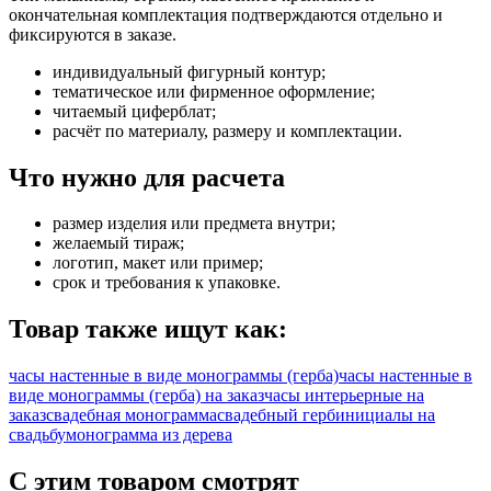
окончательная комплектация подтверждаются отдельно и
фиксируются в заказе.
индивидуальный фигурный контур;
тематическое или фирменное оформление;
читаемый циферблат;
расчёт по материалу, размеру и комплектации.
Что нужно для расчета
размер изделия или предмета внутри;
желаемый тираж;
логотип, макет или пример;
срок и требования к упаковке.
Товар также ищут как:
часы настенные в виде монограммы (герба)
часы настенные в
виде монограммы (герба) на заказ
часы интерьерные на
заказ
свадебная монограмма
свадебный герб
инициалы на
свадьбу
монограмма из дерева
С этим товаром смотрят