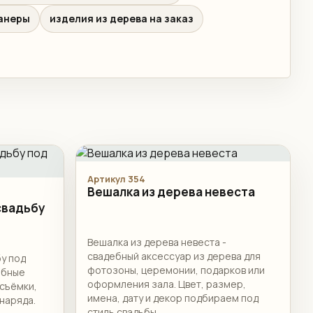
фанеры
изделия из дерева на заказ
Артикул 354
Вешалка из дерева невеста
свадьбу
Вешалка из дерева невеста -
свадебный аксессуар из дерева для
бу под
фотозоны, церемонии, подарков или
ебные
оформления зала. Цвет, размер,
съёмки,
имена, дату и декор подбираем под
наряда.
стиль свадьбы.