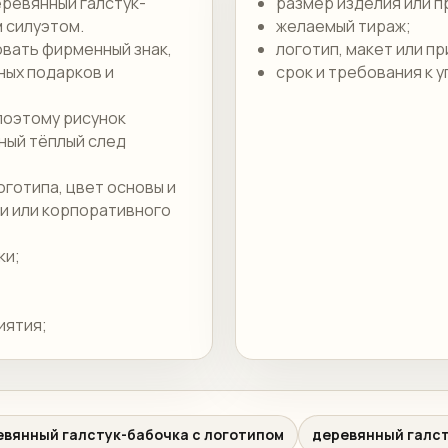
ревянный галстук-
размер изделия или п
 силуэтом.
желаемый тираж;
овать фирменный знак,
логотип, макет или п
ных подарков и
срок и требования к у
поэтому рисунок
рный тёплый след
готипа, цвет основы и
ии или корпоративного
ки;
иятия;
евянный галстук-бабочка с логотипом
деревянный галст