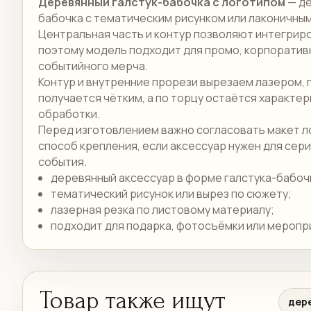
Деревянный галстук-бабочка с логотипом
— де
бабочка с тематическим рисунком или лаконичным
Центральная часть и контур позволяют интегрир
поэтому модель подходит для промо, корпоратив
событийного мерча.
Контур и внутренние прорези вырезаем лазером, 
получается чётким, а по торцу остаётся характе
обработки.
Перед изготовлением важно согласовать макет ло
способ крепления, если аксессуар нужен для сер
события.
деревянный аксессуар в форме галстука-бабоч
тематический рисунок или вырез по сюжету;
лазерная резка по листовому материалу;
подходит для подарка, фотосъёмки или меропр
Товар также ищут
дер