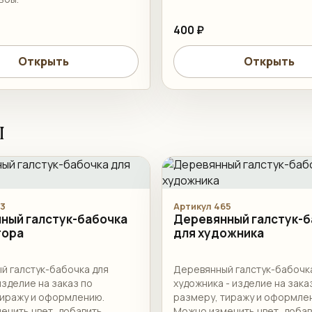
400 ₽
Открыть
Открыть
ы
63
Артикул 465
ный галстук-бабочка
Деревянный галстук-б
тора
для художника
й галстук-бабочка для
Деревянный галстук-бабочк
изделие на заказ по
художника - изделие на зака
тиражу и оформлению.
размеру, тиражу и оформле
енить цвет, добавить
Можно изменить цвет, доба