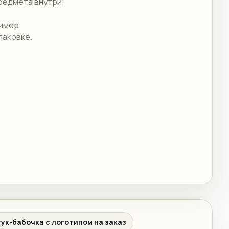
редмета внутри;
ример;
паковке.
ук-бабочка с логотипом на заказ