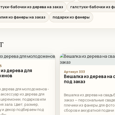
туки-бабочки из дерева на заказ
галстуки-бабочки из 
лия из фанеры на заказ
подарки из фанеры
т
5
 из дерева для
Артикул 333
женов
Вешалка из дерева на 
под заказ
з дерева для молодоженов -
 аксессуар из дерева для
Вешалка из дерева на свадь
 церемонии, подарков или
заказ — персональные свад
я зала. Цвет, размер,
плечики из фанеры для фото
у и декор подбираем под
сборов и аккуратной подачи 
ьбы.