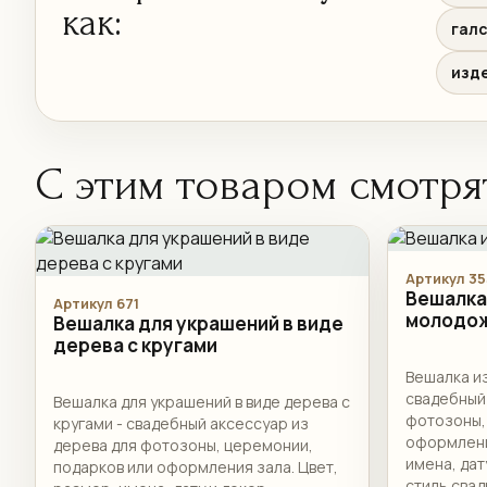
как:
галс
изде
С этим товаром смотря
Артикул 35
Вешалка
Артикул 671
молодо
Вешалка для украшений в виде
дерева с кругами
Вешалка и
свадебный
Вешалка для украшений в виде дерева с
фотозоны,
кругами - свадебный аксессуар из
оформлени
дерева для фотозоны, церемонии,
имена, дат
подарков или оформления зала. Цвет,
стиль свад