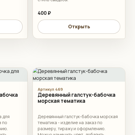
400 ₽
Открыть
Артикул 469
абочка
Деревянный галстук-бабочка
морская тематика
а для
Деревянный галстук-бабочка морская
з по
тематика - изделие на заказ по
нию.
размеру, тиражу и оформлению.
вить
Можно изменить цвет, добавить