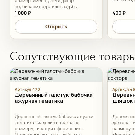
размер, имена, дату и декор
подбираем под стиль свадьбы.
1 000 ₽
400 ₽
Открыть
Сопутствующие товар
Артикул 470
Артикул 4
Деревянный галстук-бабочка
Деревян
ажурная тематика
для док
Деревянный галстук-бабочка ажурная
Деревянны
тематика - изделие на заказ по
доктора - 
размеру, тиражу и оформлению.
размеру, 
Можно изменить цвет, добавить
Можно изм